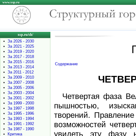
www.xsp.ru
xsp.ru/sh/
•
За 2026 - 2030
•
За 2021 - 2025
•
За 2019 - 2020
•
За 2017 - 2018
•
За 2015 - 2016
Содержание
•
За 2013 - 2014
•
За 2011 - 2012
ЧЕТВЕР
•
За 2009 - 2010
•
За 2007 - 2008
•
За 2005 - 2006
•
За 2003 - 2004
Четвертая фаза Ве
•
За 2001 - 2002
•
За 1999 - 2000
пышностью, изыска
•
За 1997 - 1998
творений. Правление
•
За 1995 - 1996
•
За 1993 - 1994
возможностей четвер
•
За 1991 - 1992
•
За 1987 - 1990
увидеть эту фазу н
•
Критика