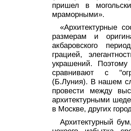
пришел в могольски
мраморными».
«Архитектурные с
размерам и оригин
акбаровского перио
грацией, элегантно
украшений. Поэтому
сравнивают с "ог
(Б.Луния). В нашем с
провести между выс
архитектурными шеде
в Москве, других горо
Архитектурный бум
некоего избытка ср