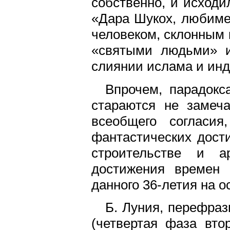
собственно, и исходи
«Дара Шукох, любиме
человеком, склонным 
«святыми людьми» и
слиянии ислама и инд
Впрочем, парадокс
стараются не замеч
всеобщего согласия
фантастических дост
строительстве и ар
достижения времен
данного 36-летия на о
Б. Луния, перефраз
(четвертая фаза вто