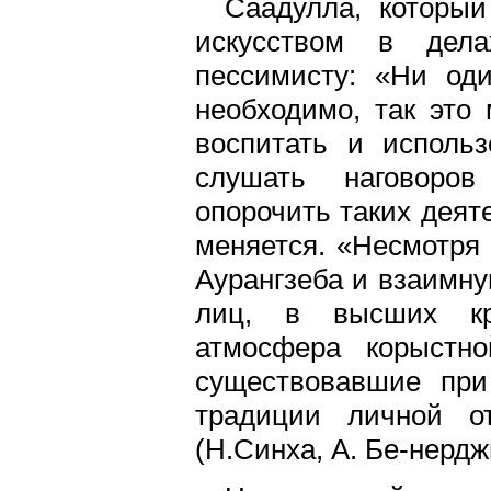
Саадулла, которы
искусством в дела
пессимисту: «Ни од
необходимо, так это
воспитать и использ
слушать наговоров
опорочить таких деят
меняется. «Несмотря
Аурангзеба и взаимну
лиц, в высших кру
атмосфера корыстно
существовавшие пр
традиции личной от
(Н.Синха, А. Бе-нердж