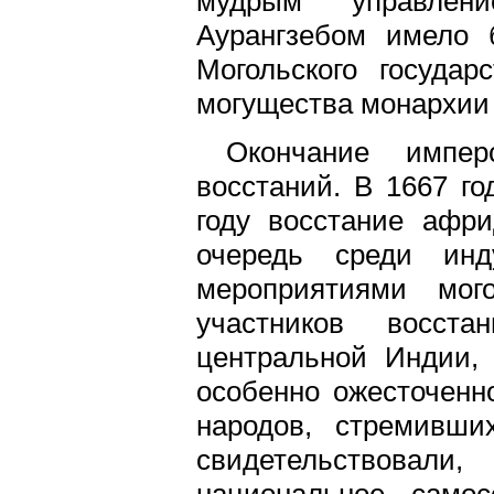
мудрым управлени
Аурангзебом имело 
Могольского государ
могущества монархии 
Окончание импе
восстаний. В 1667 г
году восстание афри
очередь среди инд
мероприятиями мог
участников восст
центральной Индии, 
особенно ожесточенн
народов, стремивших
свидетельствовал
национальное самос