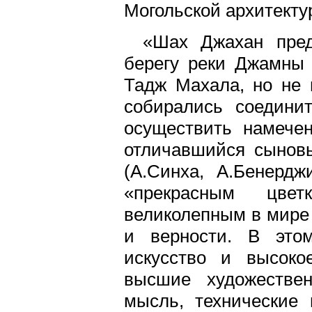
Могольской архитектур
«Шах Джахан пред
берегу реки Джамны
Тадж Махала, но не 
собирались соедини
осуществить намече
отличавшийся сыновь
(А.Синха, А.Бенерд
«прекрасным цвет
великолепным в мире
и верности. В этом
искусство и высоко
высшие художествен
мысль, технические