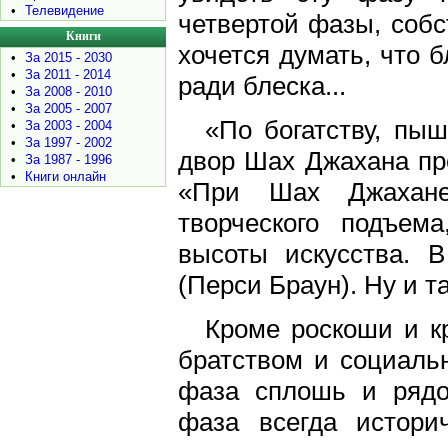
•
Телевидение
четвертой фазы, собс
Книги
хочется думать, что 
•
За 2015 - 2030
•
За 2011 - 2014
ради блеска...
•
За 2008 - 2010
•
За 2005 - 2007
«По богатству, пыш
•
За 2003 - 2004
•
За 1997 - 2002
двор Шах Джахана пр
•
За 1987 - 1996
•
Книги онлайн
«При Шах Джахане
творческого подъем
высоты искусства. 
(Перси Браун). Ну и т
Кроме роскоши и к
братством и социаль
фаза сплошь и рядо
фаза всегда истори