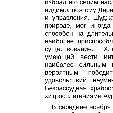
избрал его своим нас
видимо, поэтому Дара
и управления. Шудж
природе, мог иногд
способен на длитель
наиболее приспособ
существование. Хл
умеющий вести инт
наиболее сильным 
вероятным побед
удовольствий, неум
Безрассудная храбро
хитросплетениями Аур
В середине ноября