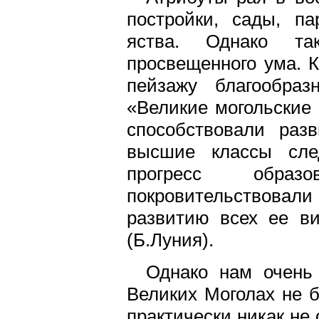
постройки, сады, п
яства. Однако т
просвещенного ума. К
пейзажу благообра
«Великие могольские
способствовали раз
высшие классы сле
прогресс обра
покровительствова
развитию всех ее ви
(Б.Луния).
Однако нам очень 
Великих Моголах не 
практически никак не