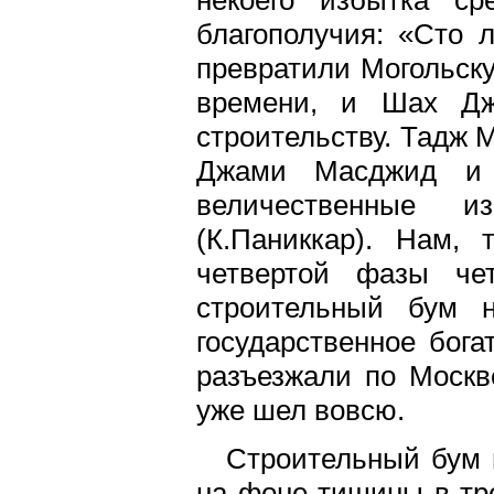
благополучия: «Сто 
превратили Могольску
времени, и Шах Дж
строительству. Тадж 
Джами Масджид и
величественные и
(К.Паниккар). Нам,
четвертой фазы чет
строительный бум н
государственное бога
разъезжали по Москв
уже шел вовсю.
Строительный бум 
на фоне тишины в тре