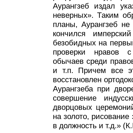
Аурангзеб издал ук
неверных». Таким об
планы, Аурангзеб не
кончился имперски
безобидных на первый
проверки нравов с
обычаев среди правов
и т.п. Причем все э
восстановлен ортодок
Аурангзеба при двор
совершение индусс
дворцовых церемоний
на золото, рисование
в должность и т.д.» (К