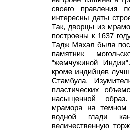
своего правления 
интересны даты стро
Так, дворцы из мрамо
построены к 1637 год
Тадж Махал была пост
памятник могольс
"жемчужиной Индии"
кроме индийцев лучш
Стамбула. Изумител
пластических объем
насыщенной образ.
мрамора на темном 
водной глади ка
величественную торж