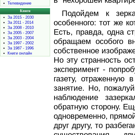
в "нехорошей квартире
•
Телевидение
Книги
Подойдем к зерк
•
За 2015 - 2030
особенного: тот же ко
•
За 2011 - 2014
•
За 2008 - 2010
Есть, правда, одна с
•
За 2005 - 2007
•
За 2003 - 2004
обращаем особого в
•
За 1997 - 2002
•
За 1987 - 1996
собственное изображе
•
Книги онлайн
Но эту странность о
эксперимент - попроб
газету, отраженную 
занятие. Но, пожалу
наблюдение зазерка
обратную сторону. Ещ
одновременно, прямой
друг другу, то разбе
существования д