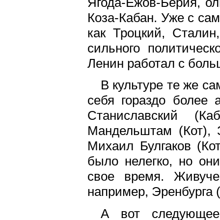
Ягода-Ежов-Берия, ол
Коза-Кабан. Уже с са
как Троцкий, Сталин
сильного политическ
Ленин работал с боль
В культуре те же са
ceбя гораздо более 
Станиславский (Ка
Мандельштам (Кот), З
Михаил Булгаков (Кот
было нелегко, но он
свое время. Живуче
например, Эренбурга (
А вот следующее