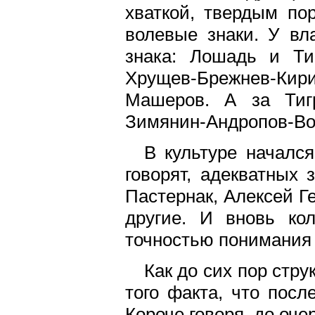
хваткой, твердым по
волевые знаки. У вл
знака: Лошадь и Ти
Хрущев-Брежнев-Кири
Машеров. А за Тигр
Зимянин-Андропов-Во
В культуре начался
говорят, адекватных
Пастернак, Алексей Г
другие. И вновь ко
точностью понимания 
Как до сих пор стр
того факта, что посл
Короче говоря, до оче