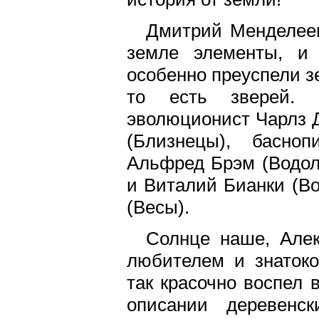
Дмитрий Менделеев
земле элементы, и 
особенно преуспели з
то есть зверей. 
эволюционист Чарлз Д
(Близнецы), басно
Альфред Брэм (Водол
и Виталий Бианки (Во
(Весы).
Солнце наше, Але
любителем и знатоко
так красочно воспел 
описании деревенс