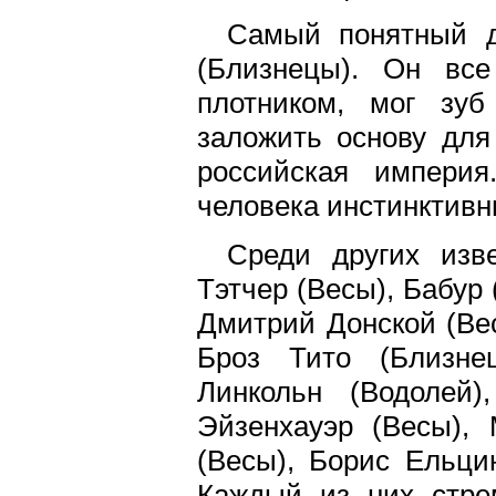
Самый понятный д
(Близнецы). Он вс
плотником, мог зу
заложить основу для
российская империя
человека инстинктив
Среди других изв
Тэтчер (Весы), Бабур
Дмитрий Донской (Ве
Броз Тито (Близне
Линкольн (Водолей)
Эйзенхауэр (Весы), 
(Весы), Борис Ельци
Каждый из них стрем