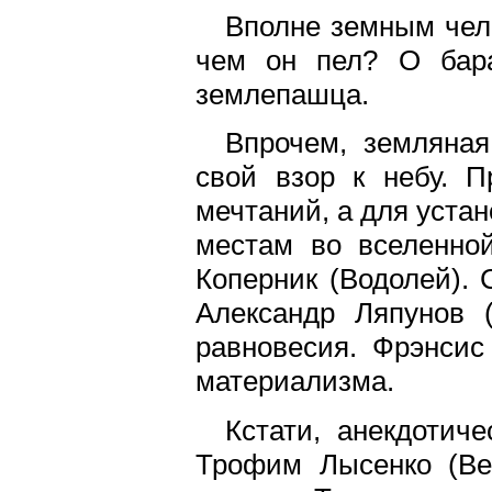
Вполне земным чел
чем он пел? О бара
землепашца.
Впрочем, земляна
свой взор к небу. П
мечтаний, а для уста
местам во вселенно
Коперник (Водолей).
Александр Ляпунов 
равновесия. Фрэнсис
материализма.
Кстати, анекдотич
Трофим Лысенко (Ве