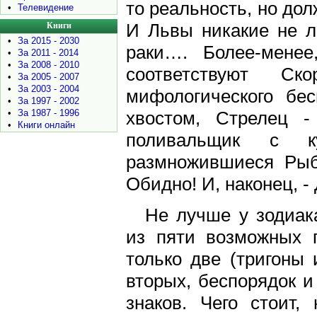
то реальность, но дол
•
Телевидение
И Львы никакие не л
Книги
•
За 2015 - 2030
раки…. Более-менее
•
За 2011 - 2014
•
За 2008 - 2010
соответствуют С
•
За 2005 - 2007
•
За 2003 - 2004
мифологического бес
•
За 1997 - 2002
хвостом, Стрелец -
•
За 1987 - 1996
•
Книги онлайн
поливальщик с 
размножившиеся Ры
Обидно! И, наконец, 
Не лучше у зодиак
из пяти возможных 
только две (тригоны 
вторых, беспорядок и
знаков. Чего стоит,