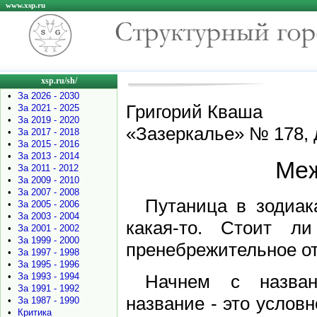
www.xsp.ru
xsp.ru/sh/
•
За 2026 - 2030
Григорий Кваша
•
За 2021 - 2025
•
За 2019 - 2020
«Зазеркалье» № 178, 
•
За 2017 - 2018
•
За 2015 - 2016
•
За 2013 - 2014
Меж
•
За 2011 - 2012
•
За 2009 - 2010
•
За 2007 - 2008
Путаница в зодиак
•
За 2005 - 2006
•
За 2003 - 2004
какая-то. Стоит ли
•
За 2001 - 2002
•
За 1999 - 2000
пренебрежительное о
•
За 1997 - 1998
•
За 1995 - 1996
Начнем с назван
•
За 1993 - 1994
•
За 1991 - 1992
название - это условн
•
За 1987 - 1990
•
Критика