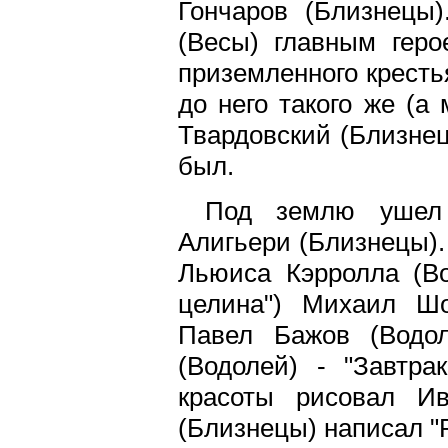
Гончаров (Близнецы
(Весы) главным геро
приземленного кресть
до него такого же (а
Твардовский (Близнец
был.
Под землю ушел 
Алигьери (Близнецы).
Льюиса Кэрролла (Во
целина") Михаил Шо
Павел Бажов (Водол
(Водолей) - "Завтра
красоты рисовал И
(Близнецы) написал "Р