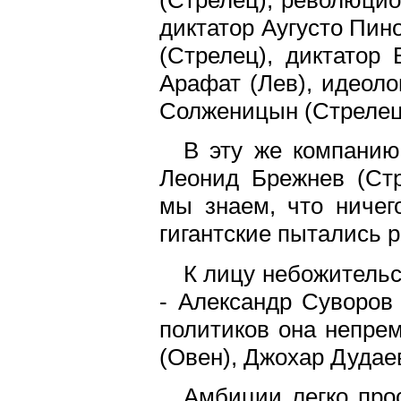
(Стрелец), революцио
диктатор Аугусто Пин
(Стрелец), диктатор
Арафат (Лев), идеоло
Солженицын (Стрелец
В эту же компанию
Леонид Брежнев (Стр
мы знаем, что ничег
гигантские пытались 
К лицу небожительс
- Александр Суворов 
политиков она непре
(Овен), Джохар Дудае
Амбиции легко прос