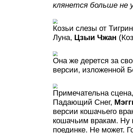
клянется больше не у
Козьи слезы от Тигри
Луна,
Цзыи Чжан
(Ко
Она же дерется за св
версии, изложенной Б
Примечательна сцена,
Падающий Снег,
Мэгг
версии кошачьего вра
кошачьим вракам. Ну 
поединке. Не может. Г