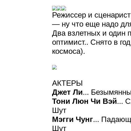
Режиссер и сценарист-
— ну что еще надо дл
Два взлетных и один 
оптимист.. Снято в г
космоса).
АКТЕРЫ
Джет Ли
... Безымянны
Тони Люн Чи Вэй
...
Шут
Мэгги Чунг
... Падающ
Шут