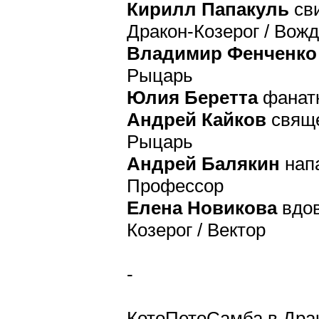
Кирилл Папакуль
сви
Дракон-Козерог / Вож
Владимир Фенченко
Рыцарь
Юлия Беретта
фанатк
Андрей Кайков
свяще
Рыцарь
Андрей Балякин
напа
Профессор
Елена Новикова
вдов
Козерог / Вектор
-
КотоПетоСамба в Дра