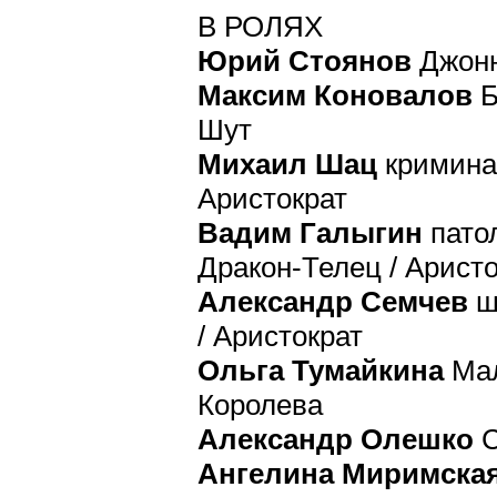
В РОЛЯХ
Юрий Стоянов
Джонни
Максим Коновалов
Б
Шут
Михаил Шац
криминал
Аристократ
Вадим Галыгин
патол
Дракон-Телец / Арист
Александр Семчев
ш
/ Аристократ
Ольга Тумайкина
Мал
Королева
Александр Олешко
С
Ангелина Миримска