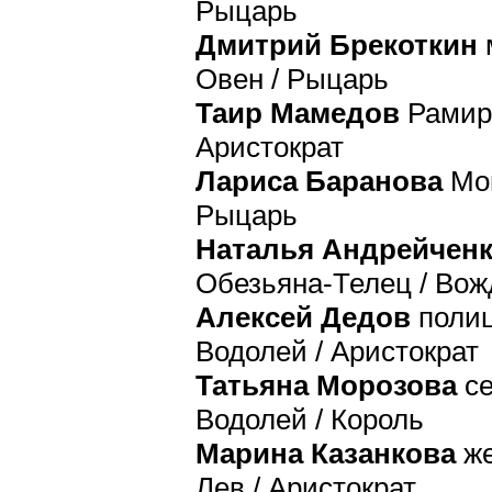
Рыцарь
Дмитрий Брекоткин
м
Овен / Рыцарь
Таир Мамедов
Рамире
Аристократ
Лариса Баранова
Мон
Рыцарь
Наталья Андрейчен
Обезьяна-Телец / Вож
Алексей Дедов
полиц
Водолей / Аристократ
Татьяна Морозова
се
Водолей / Король
Марина Казанкова
же
Лев / Аристократ