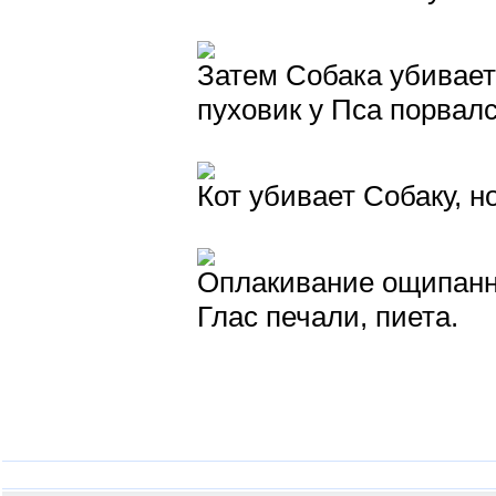
Затем Собака убивает
пуховик у Пса порвалс
Кот убивает Собаку, н
Оплакивание ощипанно
Глас печали, пиета.