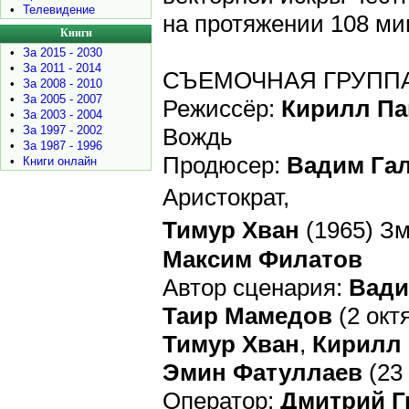
•
Телевидение
на протяжении 108 ми
Книги
•
За 2015 - 2030
•
За 2011 - 2014
СЪЕМОЧНАЯ ГРУПП
•
За 2008 - 2010
•
За 2005 - 2007
Режиссёр:
Кирилл Па
•
За 2003 - 2004
•
За 1997 - 2002
Вождь
•
За 1987 - 1996
Продюсер:
Вадим Га
•
Книги онлайн
Аристократ,
Тимур Хван
(1965) З
Максим Филатов
Автор сценария:
Вади
Таир Мамедов
(2 окт
Тимур Хван
,
Кирилл
Эмин Фатуллаев
(23
Оператор:
Дмитрий Г