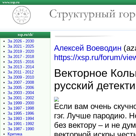
www.xsp.ru
xsp.ru/sh/
•
За 2026 - 2030
Алексей Воеводин
(aza
•
За 2021 - 2025
•
За 2019 - 2020
https://xsp.ru/forum/vi
•
За 2017 - 2018
•
За 2015 - 2016
•
За 2013 - 2014
Векторное Коль
•
За 2011 - 2012
•
За 2009 - 2010
русский детект
•
За 2007 - 2008
•
За 2005 - 2006
•
За 2003 - 2004
•
За 2001 - 2002
•
За 1999 - 2000
Если вам очень скучн
•
За 1997 - 1998
•
За 1995 - 1996
гэг. Лучше пародию. Н
•
За 1993 - 1994
без вектору – и не ду
•
За 1991 - 1992
•
За 1987 - 1990
векторной искры чест
•
Критика