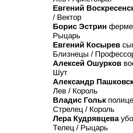
Евгений Воскресенс
/ Вектор
Борис Эстрин
фермер
Рыцарь
Евгений Косырев
сын
Близнецы / Профессо
Алексей Ошурков
во
Шут
Александр Пашковс
Лев / Король
Владис Гольк
полице
Стрелец / Король
Лера Кудрявцева
убо
Телец / Рыцарь