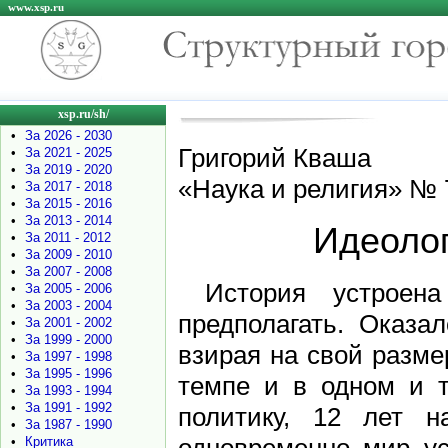
www.xsp.ru
xsp.ru/sh/
•
За 2026 - 2030
Григорий Кваша
•
За 2021 - 2025
•
За 2019 - 2020
«Наука и религия» № 7
•
За 2017 - 2018
•
За 2015 - 2016
•
За 2013 - 2014
Идеолог
•
За 2011 - 2012
•
За 2009 - 2010
•
За 2007 - 2008
История устроен
•
За 2005 - 2006
•
За 2003 - 2004
предполагать. Оказа
•
За 2001 - 2002
•
За 1999 - 2000
взирая на свой разме
•
За 1997 - 1998
•
За 1995 - 1996
темпе и в одном и т
•
За 1993 - 1994
•
За 1991 - 1992
политику, 12 лет н
•
За 1987 - 1990
•
Критика