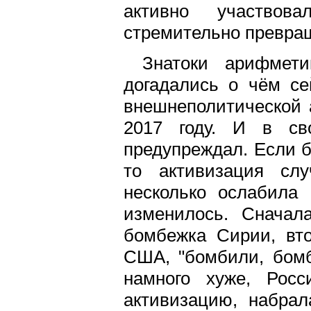
активно участвова
стремительно превращ
Знатоки арифмет
догадались о чём се
внешнеполитической 
2017 году. И в св
предупреждал. Если 
то активизация сл
несколько ослабила 
изменилось. Сначал
бомбежка Сирии, вто
США, "бомбили, бомб
намного хуже, Рос
активизацию, набра