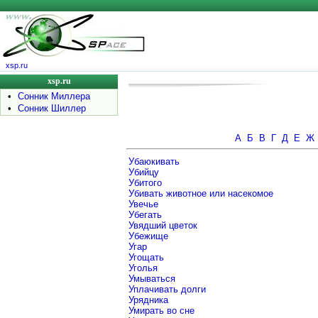
xsp.ru
xsp.ru
•
Сонник Миллера
•
Сонник Шиллер
А
Б
В
Г
Д
Е
Ж
Убаюкивать
Убийцу
Убитого
Убивать животное или насекомое
Увечье
Убегать
Увядший цветок
Убежище
Угар
Угощать
Уголья
Умываться
Уплачивать долги
Урядника
Умирать во сне