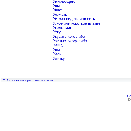
Умирающего
Усы
Ушат
Уезжать
Устриц видеть или есть
Узкое или короткое платье
Уколоться
Утку
Укусить кого-либо
Учиться чему-либо
Улицу
Уши
Улей
Улитку
У Вас есть материал пишите нам
Co
E-