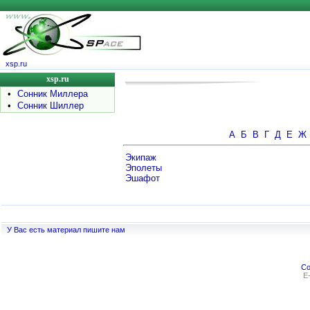
xsp.ru
xsp.ru
•
Сонник Миллера
•
Сонник Шиллер
А
Б
В
Г
Д
Е
Ж
Экипаж
Эполеты
Эшафот
У Вас есть материал пишите нам
Co
E-