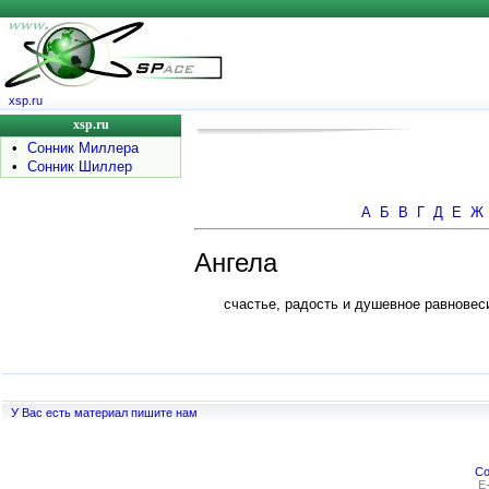
xsp.ru
xsp.ru
•
Сонник Миллера
•
Сонник Шиллер
А
Б
В
Г
Д
Е
Ж
Ангела
счастье, радость и душевное равновес
У Вас есть материал пишите нам
Co
E-