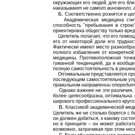
окружающих его людей, для его близ
наказывают не самого виновного, 
Б.
Соответственно рознятся и це
Академическая медицина считает
способность "пребывания в строю"
ориентировка обществу только вред
Целитель полагает, что его помощ
его от некоторой доли его трудно
Фактически имеют место разнообра
полного избавления от конкретной
медицины. Противоположная точка
гуманной тенденцией, да и вообще 
полную самостоятельность в решен
Оптимальным представляется промеж
последующим самостоятельным улуч
правильном направлении опередит
Однако важнее не эти различия, а 
более целесообразна, оптимальна 
широкого профессионального круго
В.
Классикой академической меди
Целитель же не столько борется с б
он должен добиться, к какому состо
но в принципе – он может работать
возможно, затрачивая при этом нес