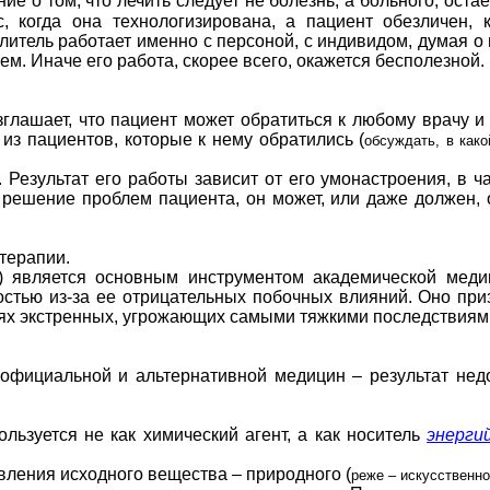
е о том, что лечить следует не болезнь, а больного, ост
, когда она технологизирована, а пациент обезличен,
итель работает именно с персоной, с индивидом, думая о н
м. Иначе его работа, скорее всего, окажется бесполезной.
шает, что пациент может обратиться к любому врачу и д
из пациентов, которые к нему обратились (
обсуждать, в как
зультат его работы зависит от его умонастроения, в час
а решение проблем пациента, он может, или даже должен, 
ерапии.
) является основным инструментом академической меди
стью из-за ее отрицательных побочных влияний. Оно призн
циях экстренных, угрожающих самыми тяжкими последствиям
циальной и альтернативной медицин – результат недор
зуется не как химический агент, а как носитель
энерги
ления исходного вещества – природного (
реже – искусственно