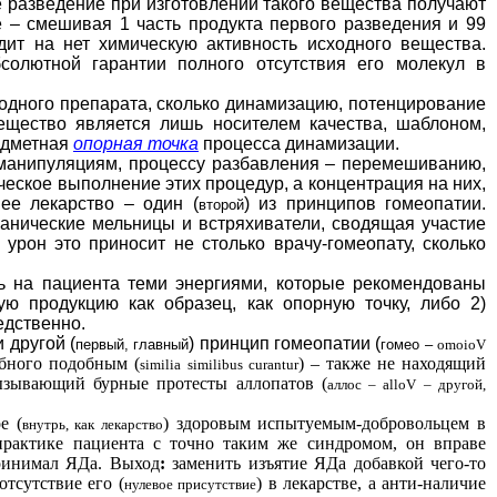
е разведение при изготовлении такого вещества получают
е – смешивая 1 часть продукта первого разведения и 99
дит на нет химическую активность исходного вещества.
олютной гарантии полного отсутствия его молекул в
одного препарата, сколько динамизацию, потенцирование
ещество является лишь носителем качества, шаблоном,
редметная
опорная точка
процесса динамизации.
анипуляциям, процессу разбавления – перемешиванию,
еское выполнение этих процедур, а концентрация на них,
ее лекарство – один (
) из принципов гомеопатии.
второй
ханические мельницы и встряхиватели, сводящая участие
урон это приносит не столько врачу-гомеопату, сколько
ь на пациента теми энергиями, которые рекомендованы
ую продукцию как образец, как опорную точку, либо 2)
едственно.
 другой (
) принцип гомеопатии (
первый, главный
гомео –
omoioV
обного подобным (
) – также не находящий
similia similibus curantur
вызывающий бурные протесты аллопатов (
аллос –
alloV
– другой,
е (
) здоровым испытуемым-добровольцем в
внутрь, как лекарство
практике пациента с точно таким же синдромом, он вправе
ринимал ЯДа. Выход
:
заменить изъятие ЯДа добавкой чего-то
тсутствие его (
) в лекарстве, а анти-наличие
нулевое присутствие