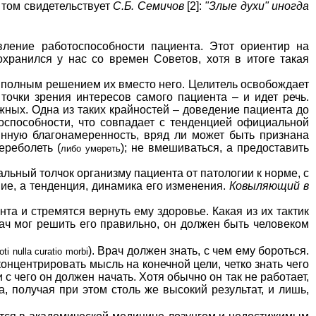
о том свидетельствует
С.Б. Семичов
[2]:
"Злые духи" иногда
ение работоспособности пациента. Этот ориентир на
охранился у нас со времен Советов, хотя в итоге такая
 полным решением их вместо него. Целитель освобождает
точки зрения интересов самого пациента – и идет речь.
ных. Одна из таких крайностей – доведение пациента до
доспособности, что совпадает с тенденцией официальной
инную благонамеренность, вряд ли может быть признана
ереболеть (
); не вмешиваться, а предоставить
либо умереть
ьный толчок организму пациента от патологии к норме, с
е, а тенденция, динамика его изменения.
Ковыляющий в
та и стремятся вернуть ему здоровье. Какая из их тактик
ач мог решить его правильно, он должен быть человеком
). Врач должен знать, с чем ему бороться.
оti nullа сurаtiо mоrbi
онцентрировать мысль на конечной цели, четко знать чего
 с чего он должен начать. Хотя обычно он так не работает,
за, получая при этом столь же высокий результат, и лишь,