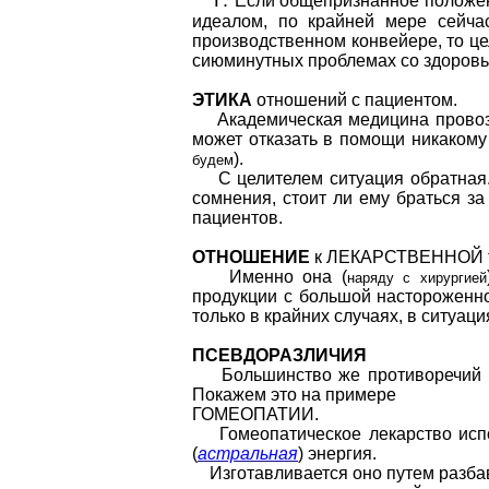
Г.
Если общепризнанное положени
идеалом, по крайней мере сейчас
производственном конвейере, то цел
сиюминутных проблемах со здоровье
ЭТИКА
отношений с пациентом.
Академическая медицина провозгла
может отказать в помощи никакому 
).
будем
С целителем ситуация обратная. Ре
сомнения, стоит ли ему браться з
пациентов.
ОТНОШЕНИЕ
к ЛЕКАРСТВЕННОЙ т
Именно она (
наряду с хирургией
продукции с большой настороженно
только в крайних случаях, в ситуа
ПСЕВДОРАЗЛИЧИЯ
Большинство же противоречий офи
Покажем это на примере
ГОМЕОПАТИИ.
Гомеопатическое лекарство исполь
(
астральная
) энергия.
Изготавливается оно путем разбав