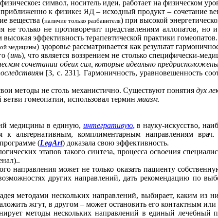
афизическое
:
символ, носитель идеи, работает на физическом уро
приближенно к физике
:
ЯД – исходный продукт – сочетание ве
ие вещества (
) при высокой энергетическ
наличие только разбавителя
е только не противоречит представлениям аллопатов, но и 
м высокая эффективность терапевтической практики гомеопатов.
) здоровье рассматривается как результат гармонич
ной медицины
о (
инь
), что является воззрением не столько специфически-ме
ческом сочетании обеих сил, которые идеально предрасположен
последствиям
[3, с. 231]. Гармоничность, уравновешенность со
ои методы не столь механистично. Существуют понятия
дух ле
 ветви гомеопатии, использовал термин
миазм
.
ий медицины в единую,
интегративую
, в науку-искусство, наи
тся к альтернативным, комплиментарным направлениям врач.
 программе (
LegArt
) доказала свою эффективность.
огических этапов такого синтеза, процесса освоения специали
нал)..
ого направления может не только оказать пациенту собственну
озможностях других направлений, дать рекомендацию по выбо
ладея методами нескольких направлений, выбирает, каким из н
аложить жгут, в другом – может остановить его контактным ил
нирует методы нескольких направлений в единый лечебный пр