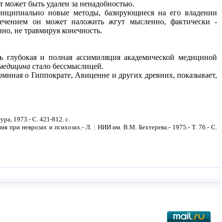
ут может быть удален за ненадобностью.
ринципиально новые методы, базирующиеся на его владении
ечением он может наложить жгут мысленно, фактически -
нно, не травмируя конечность.
ь глубокая и полная ассимиляция академической медициной
медицина
стало бессмыслицей.
иная о Гиппократе, Авиценне и других древних, показывает,
ра, 1973.- С. 421-812. с.
ри неврозах и психозах.- Л. : НИИ им. В.М. Бехтерева.- 1975.- Т. 76.- С.