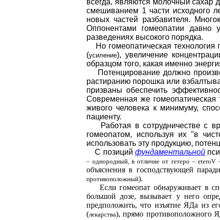
всегда, являются молочный сахар д
смешиванием 1 части исходного ле
новых частей разбавителя. Много
Оппонентами гомеопатии давно у
разведениях высокого порядка.
Но гомеопатическая технология пр
(
), увеличение концентрац
усиление
образцом того, какая именно энерг
Потенцирование должно производи
растиранию порошка или взбалтыван
призваны обеспечить эффективно
Современная же гомеопатическая 
живого человека к минимуму, спос
пациенту.
Работая в сотрудничестве с врач
гомеопатом, используя их "в чис
использовать эту продукцию, потен
С позиций
фундаментальной
пси
– однородный, в отличие от гетеро –
eteroV
–
объяснения в господствующей парад
).
противоположный
Если гомеопат обнаруживает в специ
большой дозе, вызывает у него опре
предположить, что изъятие ЯДа из е
(
), прямо противоположного ЯД
лекарства