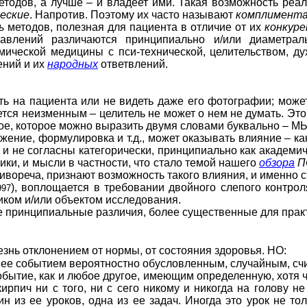
етодов, а лучше – и владеет ими. Такая возможность реа
еские
. Напротив. Поэтому их часто называют
комплимент
ь
методов, полезная для пациента в отличие от их
конкур
авлений различаются принципиально и/или диаметрал
мической медицины с пси-технической, целительством, 
ний и их
народных
ответвлений.
 на пациента или не видеть даже его фотографии; может
тается неизменным – целитель не может о нем не думать. Это
ское, которое можно выразить двумя словами буквально –
ние, формулировка и т.д., может оказывать влияние – как 
то и не согласны категорически, принципиально как академи
хики, и мысли в частности, что стало темой нашего
обзора
П
ротивореча, признают возможность такого влияния, и именно 
), воплощается в требовании двойного слепого контрол
997
иком и/или объектом исследования.
принципиальные различия, более существенные для практ
знь отклонением от нормы, от состояния здоровья. НО:
е событием вероятностно обусловленным, случайным, счи
бытие, как и любое другое, имеющим определенную, хотя ч
 кирпич ни с того, ни с сего никому и никогда на голову не
ин из ее уроков, одна из ее задач. Иногда это урок не то