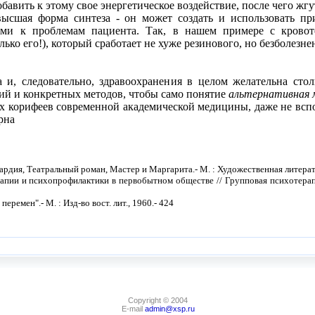
обавить к этому свое энергетическое воздействие, после чего жг
высшая форма синтеза - он может создать и использовать п
ами к проблемам пациента. Так, в нашем примере с кровот
лько его!), который сработает не хуже резинового, но безболезне
, следовательно, здравоохранения в целом желательна стол
ий и конкретных методов, чтобы само понятие
альтернативная 
корифеев современной академической медицины, даже не вспом
рна
вардия, Театральный роман, Мастер и Маргарита.- М. : Художественная литерату
пии и психопрофилактики в первобытном обществе // Групповая психотерапия п
ремен".- М. : Изд-во вост. лит., 1960.- 424
Copyright © 2004
E-mail
admin@xsp.ru