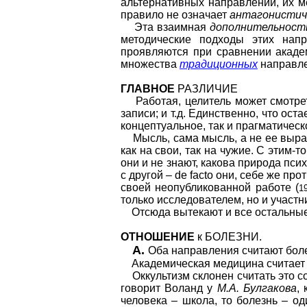
альтернативных направлений, их м
правило не означает
антагонистич
Эта взаимная
дополнительност
методические подходы этих напр
проявляются при сравнении акаде
множества
традиционных
направле
ГЛАВНОЕ
РАЗЛИЧИЕ
Работая, целитель может смотреть
записи; и т.д. Единственно, что ос
концептуальное, так и прагматиче
Мысль, сама мысль, а не ее выраже
как на свои, так на чужие. С этим-
они и не знают, какова природа пси
с другой – de facto они, себе же п
своей неопубликованной работе (
1
только исследователем, но и участн
Отсюда вытекают и все остальные 
ОТНОШЕНИЕ
к БОЛЕЗНИ.
А.
Оба направления считают боле
Академическая медицина считает е
Оккультизм склонен считать это со
говорит Воланд у
М.А. Булгакова
,
человека – школа, то болезнь – од