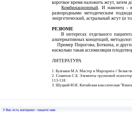
короткое время наложить жгут, затем д
Комбинационный
. И наконец - 
разнородными методическим подход
энергетический, астральный жгут (и то
РЕЗЮМЕ
В интересах отдельного пациента и
альтернативных концепций, методолог
Пример Пирогова, Боткина, и других 
насколько такая ассимиляция плодотво
ЛИТЕРАТУРА
1. Булгаков М.А. Мастер и Маргарита // Белая г
2. Семичов С.Б. Элементы групповой психотера
113-118.
3. Шуцкий Ю.К. Китайская классическая "Книга пе
У Вас есть материал - пишите нам