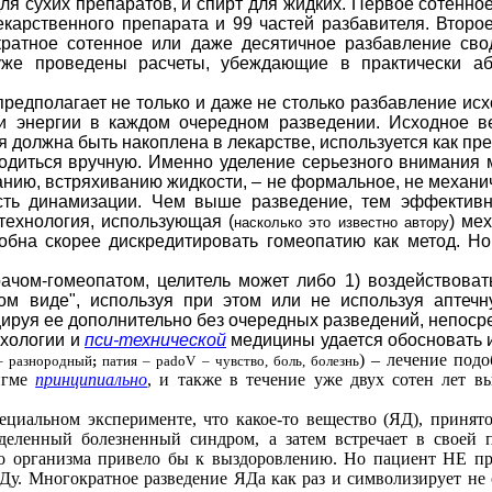
ля сухих препаратов, и спирт для жидких. Первое сотенно
карственного препарата и 99 частей разбавителя. Второ
кратное сотенное или даже десятичное разбавление сво
же проведены расчеты, убеждающие в практически абс
едполагает не только и даже не столько разбавление исх
ии энергии в каждом очередном разведении. Исходное в
ия должна быть накоплена в лекарстве, используется как п
ться вручную. Именно уделение серьезного внимания м
ию, встряхиванию жидкости, – не формальное, не механич
сть динамизации. Чем выше разведение, тем эффективн
технология, использующая (
) ме
насколько это известно автору
обна скорее дискредитировать гомеопатию как метод. Но 
ом-гомеопатом, целитель может либо 1) воздействоват
том виде", используя при этом или не используя аптечн
цируя ее дополнительно без очередных разведений, непоср
хологии и
пси-технической
медицины удается обосновать и
) – лечение под
 разнородный
;
патия –
padoV
– чувство, боль, болезнь
игме
принципиально
, и также в течение уже двух сотен лет 
альном эксперименте, что какое-то вещество (ЯД), принято
деленный болезненный синдром, а затем встречает в своей 
го организма привело бы к выздоровлению. Но пациент НЕ п
у. Многократное разведение ЯДа как раз и символизирует не о