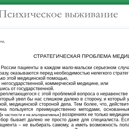
era
,
СТРАТЕГИЧЕСКАЯ ПРОБЛЕМА МЕД
 России пациенты в каждом мало-мальски серьезном случ
разу, оказываются перед необходимостью нелегкого стратег
ько этой медицинской помощью,
 негосударственной, коммерческой медицине, или
шись от государственной.
реплетающегося с этой проблемой вопроса о неравенстве
оторый увел бы нас слишком далеко в сторону, и который
ой, медицинской стороной дела. Тем более, что, действит
цина пользуется преимущественно методами, основанны
(
) воззрениях не только медицин
в частности и на альтернативных
ор бывает далеко не просто даже для специалиста. Если
пациента – не выбирать самому, а иметь возможность попа