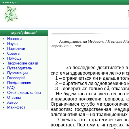
www.xsp.ru
xsp.ru/psimatter/
•
Новости
Альтернативная Медицина / Medicina Alt
•
Наука
апрель-июнь 1998
•
Наркотики
•
Советы
•
Помощь
•
Творческие связи
За последнее десятилетие в
•
Путеводитель
системы здравоохранения легко и с
•
Публикации
•
Глоссарий
1 – ограничиться ли и дальше тол
•
Предложения
2 – обратиться ли одновременно к
•
FAQ
3 – довериться только ей, отказав
•
Смех сквозь слёзы
Не будем касаться здесь тесно пе
•
Отзывы
и правового положения, вопроса, к
•
Автор
Ограничимся сугубо методологическ
•
Манифест
напротив: государственная меди
альтернативная – на традиционных 
Сделать этот стратегический выб
возрастает. Поэтому в интересах 