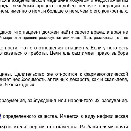
ается в академической медицине лозунгом и недостижимым
 когда лечебный процесс подобен цепочке операций на
ем, именно о нем, и больше о нем, чем о его конкретных,
аже, что пациент должен найти своего врача, а врач не
ой мере этот принцип реализуется или может быть реализован, мы не
тности – от его отношения к пациенту. Если у него есть
отказаться от работы. Целитель сам имеет право выбора
цины. Целительство же относится к фармакологической
ает необходимость аптечных лекарств, как и скальпеля,
и, безвыходных.
азумения, заблуждения или нарочитого их раздувания.
й
определенного качества. Имеется в виду нефизическая
) носителя энергии этого качества. Разбавителями, почти
го