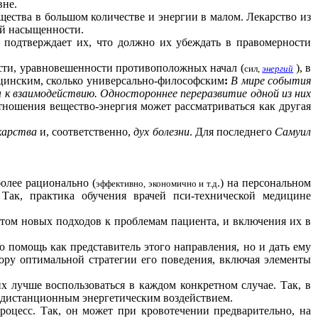
вне.
щества в большом количестве и энергии в малом. Лекарство из
ой насыщенности.
подтверждает их, что должно их убеждать в правомерности
ности, уравновешенности противоположных начал (
), в
сил,
энергий
дицинским, сколько универсально-философским
:
В мире события
ы к взаимодействию. Одностороннее переразвитие одной из них
отношения вещество-энергия может рассматриваться как другая
карства
и, соответственно,
дух болезни
. Для последнего
Самуил
более рационально (
.) на персональном
эффективно, экономично и т.д
 Так, практика обучения врачей пси-технической медицине
стом новых подходов к проблемам пациента, и включения их в
ю помощь как представитель этого направления, но и дать ему
ру оптимальной стратегии его поведения, включая элементы
их лучше воспользоваться в каждом конкретном случае. Так, в
и дистанционным энергетическим воздействием.
оцесс. Так, он может при кровотечении предварительно, на