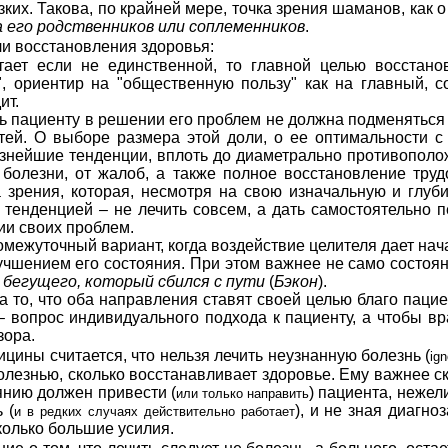
ких. Такова, по крайней мере, точка зрения шаманов, как 
а его родственников или соплеменников
.
ли восстановления здоровья:
 если не единственной, то главной целью восстановл
, ориентир на "общественную пользу" как на главный, с
ит.
ь пациенту в решении его проблем не должна подменяться
стей. О выборе размера этой доли, о ее оптимальности с 
знейшие тенденции, вплоть до диаметрально противополож
 болезни, от жалоб, а также полное восстановление тру
 зрения, которая, несмотря на свою изначальную и глуб
тенденцией – не лечить совсем, а дать самостоятельно п
ии своих проблем.
уточный вариант, когда воздействие целителя дает начал
шением его состояния. При этом важнее не само состояни
 бегущего, который сбился с пути
(
Бэкон
).
то, что оба направления ставят своей целью благо пациен
– вопрос индивидуального подхода к пациенту, а чтобы вр
зора.
цины считается, что нельзя лечить неузнанную болезнь (
ign
олезнью, сколько восстанавливает здоровье. Ему важнее ск
янию должен привести (
) пациента, нежели
или только направить
 (
), и не зная диагно
и в редких случаях действительно работает
колько большие усилия.