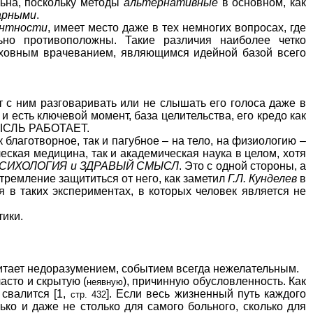
льна, поскольку методы
альтернативные
в основном, как
арными
.
ентности
, имеет место даже в тех немногих вопросах, где
ьно противоположны. Такие различия наиболее четко
духовным врачеванием, являющимся идейной базой всего
 с ним разговаривать или не слышать его голоса даже в
 и есть ключевой момент, база целительства, его кредо как
 МЫСЛЬ РАБОТАЕТ.
благотворное, так и пагубное – на тело, на физиологию –
ческая медицина, так и академическая наука в целом, хотя
СИХОЛОГИЯ и ЗДРАВЫЙ СМЫСЛ
. Это с одной стороны, а
стремление защититься от него, как заметил
Г.Л. Кунделев
в
я в таких экспериментах, в которых человек является не
ики.
тает недоразумением, событием всегда нежелательным.
асто и скрытую (
), причинную обусловленность. Как
неявную
 свалится [1,
]. Если весь жизненный путь каждого
стр. 432
лько и даже не столько для самого больного, сколько для