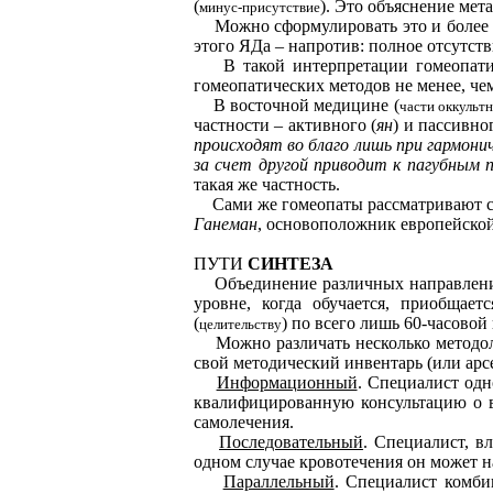
(
). Это объяснение мет
минус-присутствие
Можно сформулировать это и более 
этого ЯДа – напротив: полное отсутств
В такой интерпретации гомеопатия н
гомеопатических методов не менее, че
В восточной медицине (
части оккульт
частности – активного (
ян
) и пассивног
происходят во благо лишь при гармони
за счет другой приводит к пагубным 
такая же частность.
Сами же гомеопаты рассматривают св
Ганеман
, основоположник европейской
ПУТИ
СИНТЕЗА
Объединение различных направлен
уровне, когда обучается, приобщае
(
) по всего лишь 60-часовой
целительству
Можно различать несколько методол
свой методический инвентарь (или арсе
Информационный
. Специалист одн
квалифицированную консультацию о в
самолечения.
Последовательный
. Специалист, в
одном случае кровотечения он может н
Параллельный
. Специалист комби