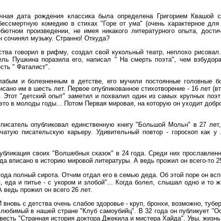
Точная дата рождения классика была определена Григорием Квашой с
ссмертную комедию в стихах "Горе от ума" (очень характерное для с
ебютном произведении, не имея никакого литературного опыта, дости
н сочинял музыку. Странно! Откуда?
ства говорил в рифму, создал свой кукольный театр, неплохо рисовал.
ель Пушкина поразила его, написал " На смерть поэта", чем взбудор
сть " Фаталист".
слабым и болезненным в детстве, его мучили постоянные головные б
сано им в шесть лет. Первое опубликованное стихотворение - 16 лет (вт
. Этот "детский опыт" заметил и похвалил один из самых крупных поэ
 это в молоды годы... Потом Первая мировая, на которую он уходит доб
й писатель опубликовал единственную книгу "Большой Мольн" в 27 лет
атую писательскую карьеру. Удивительный повтор - гороскоп как у 
публикация своих "Волшебных сказок" в 24 года. Среди них прославленн
гда вписано в историю мировой литературы. А ведь прожил он всего-то 25
 года полный сирота. Отчим отдал его в семью деда. Об этой поре он вс
, еда и питье - с укором и злобой"... Когда болел, слышал одно и то 
А ведь прожил он всего 26 лет.
И вновь с детства очень слабое здоровье - круп, бронхи, возможно, тубе
ль любимый в нашей стране "Клуб самоубийц". В 32 года он публикует "
весть "Странная история доктора Джекила и мистера Хайда". Увы, жизнь