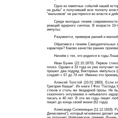
Одно из памятных событий нашей истор
на дыбы" и получивший всю полноту власти 
"мальчиков" не растерялся во власти и дей
Среди молодых гениев современности 
реакций ядерного синтеза. В возрасте 10
импульс.
Разумеется, примеров ранней и малооб
Обратимся к гениям Самодеятельных з
характере? Каково качество ранних произв
Начнём с тех, кто родился в годы Лоша
Иван Бунин (22.10.1870). Первое стих
плохо. Однако в 33 года он уже получает п
прошел два подряд Векторных импульса (о
создаёт с 67 до 74 лет. Именно это произв
Алексей Толстой (10.01.1883). Если 
Григория Кваши". Из книги Г.Фло "Господа
стихов и столь же бездарной прозы. Не бы
сказочного энтузиазма и небывалого задо
писать в 40 лет. В эти же годы пишет люб
пишет до конца своей жизни (62 года).
Александр Солженицын (11.12.1918). Р
Денисовича"), который мгновенно делает ш
он получает Нобелевскую премию (Бунин в