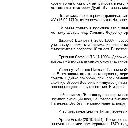
крови, то он отказался ампутировать ногу,
до темноты, в котором Дуайт был очень силь
Вот лекала, по которым выращивается 
XV (15.02.1710), из современников Николас 
Но разве только в политике так сил
летнему австралийцу Уильяму Лоуренсу Брегг
Джейкоб Барнетт ( 26.05.1998) - сов
уникальную память и понимание очень сл
Университет в возрасте 10-ти лет. В насто
Приянши Сомани (16.11.1998). Девочка 
возраст - Бык) стала самой юной участниц
Упомянутый выше Никколо Паганини (27
- в 5 лет начал играть на мандолине, чер
смерть. Однако похороны пришлось отменит
скрипку. Второй Векторный импульс (пятый 
первое концертное путешествие. В игре на 
Гейне писал: "Все вокруг развертывал
носился сияющий шар, на котором высился 
Паганини. Это был человек-планета, вокру
И в литературе многие Тигры пережили
Артюр Рембо (20.10.1854). Великое на
напечатаны в местном журнале в 1870 году,