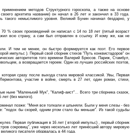
 применением методов Структурного гороскопа, а также на основе
воего архетипа название) он начал в 26 лет и закончил в 33 года.
чь такого немыслимого уровня. Великий Бунин начинал бездарно, у
 70 % своих произведений он написал с 14 по 18 лет (пятый возраст
ажил всю страну, а сам был отправлен в ссылку. И кому же, как не
оли. И тем не менее, он быстро формируется как поэт. Его первое
орой импульс ). Первый свой сборник стихов "Путь конквистадоров" он
тических авторитетов того времени Валерий Брюсов. Париж, Стамбул,
ровольцем, а возвращается героем. Один из лучших российских поэтов,
, которая сразу после выхода стала мировой классикой. Увы, Первая
Лермонтова, участие в войне, смерть в 27 лет, один роман, стихи,
ые ныне "Маленький Мук", "Калиф-аист"... Всего три сборника сказок,
 лет (без малого).
поминал позже: "Меня все толкали и шпыняли. Были у меня слезы - без
же: "подох бы скорей, одним ртом стало бы меньше". Из такой судьбы
ркулез. Первая публикация в 16 лет ( второй импульс) , первый сборник
Остров сокровищ", уже через несколько лет принёсший автору мировую
 великого писателя оборвалась в 44 года.