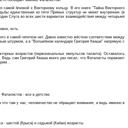
 самой близкой к Векторному кольцу. В его книге "Тайна Векторного
удьбы единственная из пяти Прямых структур не имеет внутренних (в
и один Слуга во всех шести вариантах взаимодействия между четырьмя
овно, есть.
ого в самой гипотезе нет. Давно известно жёсткое соответствие между
овым штурмом, а в "Волшебном календаре Григория Кваши" напрямую с
кторных возрастов (первоначальных импульсов таланта). Оставалось
ы. Ведь сам Григорий Кваша много раз писал, что Фаталисты поражают
верим…
 Фаталистов - все в детстве.
а что там у нас, человечество не обращает внимания, а ведь именно в
а - шестой (Крыса) и седьмой (Кабан) возрасты.