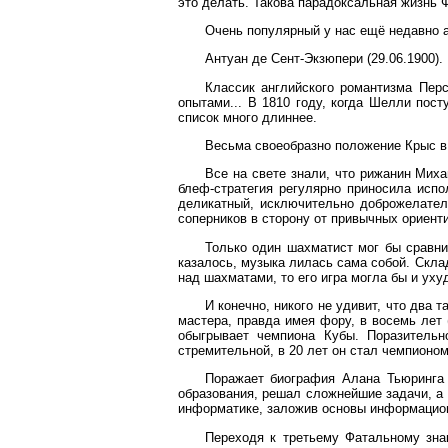
это делать. Такова парадоксальная жизнь 
Очень популярный у нас ещё недавно ам
Антуан де Сент-Экзюпери (29.06.1900).
Классик английского романтизма Пер
опытами... В 1810 году, когда Шелли пост
список много длиннее.
Весьма своеобразно положение Крыс в 
Все на свете знали, что рижанин Миха
блеф-стратегия регулярно приносила исп
деликатный, исключительно доброжелател
соперников в сторону от привычных ориенти
Только один шахматист мог бы сравнит
казалось, музыка лилась сама собой. Скла
над шахматами, то его игра могла бы и уху
И конечно, никого не удивит, что два 
мастера, правда имея фору, в восемь лет 
обыгрывает чемпиона Кубы. Поразительн
стремительной, в 20 лет он стал чемпионом
Поражает биография Алана Тьюринга (
образования, решал сложнейшие задачи, а 
информатике, заложив основы информацион
Переходя к третьему Фатальному знак