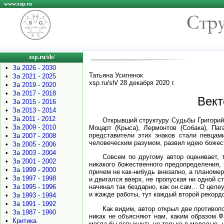
www.xsp.ru
xsp.ru/sh/
•
За 2026 - 2030
Татьяна Усиленок
•
За 2021 - 2025
xsp.ru/sh/ 28 декабря 2020 г.
•
За 2019 - 2020
•
За 2017 - 2018
Вект
•
За 2015 - 2016
•
За 2013 - 2014
•
За 2011 - 2012
Открывший структуру Судьбы Григорий 
•
За 2009 - 2010
Моцарт (Крыса), Лермонтов (Собака), Паг
представители этих знаков стали певцам
•
За 2007 - 2008
человеческим разумом, развил идею божест
•
За 2005 - 2006
•
За 2003 - 2004
Совсем по другому автор оценивает, 
•
За 2001 - 2002
никакого божественного предопределения, 
•
За 1999 - 2000
причем не как-нибудь внезапно, а планомер
•
За 1997 - 1998
и двигался вверх, не пропуская ни одной с
•
За 1995 - 1996
начинал так бездарно, как он сам... О це
и жажде работы, тут каждый второй рекорд
•
За 1993 - 1994
•
За 1991 - 1992
Как видим, автор открыл две противоп
•
За 1987 - 1990
никак не объясняют нам, каким образом Ф
•
Критика
могла бы вспыхнуть не только в молодые, н