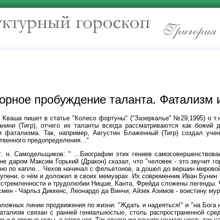
орное пробуждение таланта. Фатализм 
Кваша пишет в статье "Колесо фортуны" ("Зазеркалье" №29,1995) о т.н
анини (Тигр), отчего их таланты всегда рассматриваются как божий 
и фатализма. Так, например, Августин Блаженный (Тигр) создал уч
венного предопределения..."
т. н. Самодельщиков: " …Биографии этих гениев самосовершенствова
не даром Максим Горький (Дракон) сказал, что "человек - это звучит г
но по капле... Чехов начинал с фельетонов, а дошел до вершин мировой
тупени, о чём и доложил в своих мемуарах. Их современник Иван Бунин 
леустремленности и трудолюбии Ницше, Канта, Фрейда сложены легенды. 
смен - Чарльз Диккенс, Леонардо да Винчи, Айзек Азимов - воистину му
оложных линии продвижения по жизни: "Ждать и надеяться!" и "на Бога 
атализм связан с ранней гениальностью, столь распространенной сре
о и в зрелые годы, а этого нет. Так отчего же ранняя гениальность так