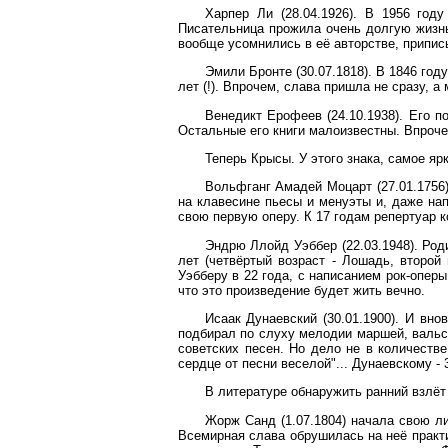
Харпер Ли (28.04.1926). В 1956 год
Писательница прожила очень долгую жизнь 
вообще усомнились в её авторстве, припис
Эмили Бронте (30.07.1818). В 1846 год
лет (!). Впрочем, слава пришла не сразу, а
Венедикт Ерофеев (24.10.1938). Его п
Остальные его книги малоизвестны. Впрочем
Теперь Крысы. У этого знака, самое яр
Вольфганг Амадей Моцарт (27.01.1756)
на клавесине пьесы и менуэты и, даже нап
свою первую оперу. К 17 годам репертуар 
Эндрю Ллойд Уэббер (22.03.1948). Род
лет (четвёртый возраст - Лошадь, второ
Уэбберу в 22 года, с написанием рок-оперы
что это произведение будет жить вечно.
Исаак Дунаевский (30.01.1900). И вно
подбирал по слуху мелодии маршей, вальсо
советских песен. Но дело не в количеств
сердце от песни веселой"... Дунаевскому - 
В литературе обнаружить ранний взлёт 
Жорж Санд (1.07.1804) начала свою ли
Всемирная слава обрушилась на неё практи