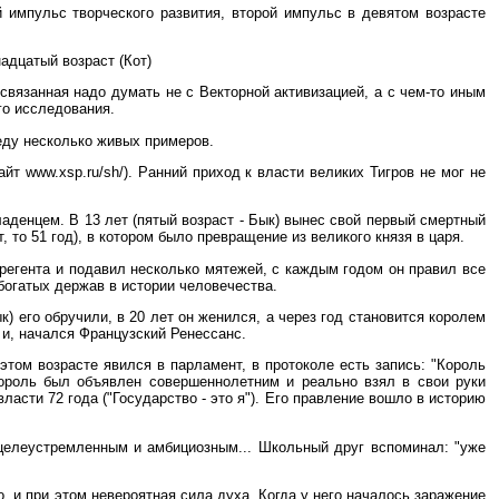
й импульс творческого развития, второй импульс в девятом возрасте
адцатый возраст (Кот)
связанная надо думать не с Векторной активизацией, а с чем-то иным
го исследования.
еду несколько живых примеров.
т www.xsp.ru/sh/). Ранний приход к власти великих Тигров не мог не
ладенцем. В 13 лет (пятый возраст - Бык) вынес свой первый смертный
, то 51 год), в котором было превращение из великого князя в царя.
л регента и подавил несколько мятежей, с каждым годом он правил все
 богатых держав в истории человечества.
ык) его обручили, в 20 лет он женился, а через год становится королем
 и, начался Французский Ренессанс.
 этом возрасте явился в парламент, в протоколе есть запись: "Король
король был объявлен совершеннолетним и реально взял в свои руки
асти 72 года ("Государство - это я"). Его правление вошло в историю
л целеустремленным и амбициозным... Школьный друг вспоминал: "уже
, и при этом невероятная сила духа. Когда у него началось заражение