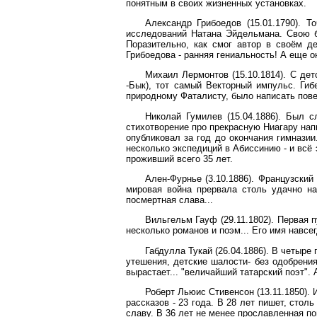
понятным в своих жизненных установках.
Александр Грибоедов (15.01.1790). 
исследований Натана Эйдельмана. Свою бе
Поразительно, как смог автор в своём д
Грибоедова - ранняя гениальность! А еще о
Михаил Лермонтов (15.10.1814). С дет
-Бык), тот самый Векторный импульс. Гиб
природному Фаталисту, было написать пове
Николай Гумилев (15.04.1886). Был 
стихотворение про прекрасную Ниагару напи
опубликовал за год до окончания гимназии
несколько экспедиций в Абиссинию - и всё
проживший всего 35 лет.
Ален-Фурнье (3.10.1886). Французски
мировая война прервала столь удачно нач
посмертная слава...
Вильгельм Гауф (29.11.1802). Первая 
несколько романов и поэм... Его имя навсе
Габдулла Тукай (26.04.1886). В четыре
утешения, детские шалости- без одобрения
вырастает... "величайший татарский поэт". 
Роберт Льюис Стивенсон (13.11.1850). 
рассказов - 23 года. В 28 лет пишет, сто
славу. В 36 лет не менее прославленная по