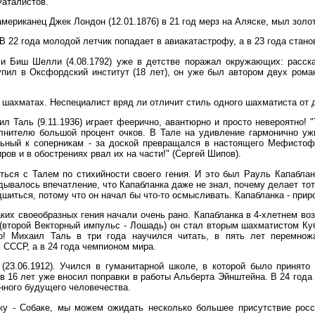
Фаталистов.
ериканец Джек Лондон (12.01.1876) в 21 год мерз на Аляске, мыл золото
 В 22 года молодой летчик попадает в авиакатастрофу, а в 23 года стан
си Биш Шелли (4.08.1792) уже в детстве поражал окружающих: расск
упил в Оксфордский институт (18 лет), он уже был автором двух рома
шахматах. Неспециалист вряд ли отличит стиль одного шахматиста от д
ил Таль (9.11.1936) играет феерично, авантюрно и просто невероятно! 
олнителю большой процент очков. В Тале на удивление гармонично уж
ьный к соперникам - за доской превращался в настоящего Мефистофе
ров и в обострениях рвал их на части!" (Сергей Шипов).
ься с Талем по стихийности своего гения. И это был Рауль Капабланка
дывалось впечатление, что Капабланка даже не знал, почему делает тот
дшиться, потому что он начал бы что-то осмысливать. Капабланка - прир
таких своеобразных гения начали очень рано. Капабланка в 4-хлетнем во
(второй Векторный импульс - Лошадь) он стал вторым шахматистом Кубы,
о! Михаил Таль в три года научился читать, в пять лет перемно
 СССР, а в 24 года чемпионом мира.
23.06.1912). Учился в гуманитарной школе, в которой было принято 
в 16 лет уже вносил поправки в работы Альберта Эйнштейна. В 24 года 
ного будущего человечества.
у - Собаке, мы можем ожидать несколько большее присутствие росси