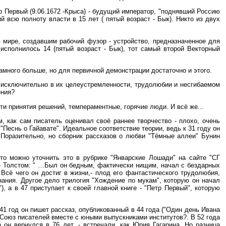
р Первый (9.06.1672 -Крыса) - будущий император, "поднявший Россию
й всю полноту власти в 15 лет ( пятый возраст - Бык). Никто из двух
 мире, создавшим рабочий фузор - устройство, предназначенное для
 исполнилось 14 (пятый возраст - Бык), тот самый второй Векторный
много больше, но для первичной демонстрации достаточно и этого.
 исключительно в их целеустремленности, трудолюбии и несгибаемом
ения?
ти принятия решений, темпераментные, горячие люди. И всё же...
м, как сам писатель оценивал своё раннее творчество - плохо, очень
Песнь о Гайавате". Идеальное соответствие теории, ведь к 31 году он
 Поразительно, но сборник рассказов о любви "Тёмные аллеи" Бунин
 то можно уточнить это в рубрике "Январские Лошади" на сайте "СГ
ее Толстом: " …Был он бедным, фактически нищим, начал с бездарных
 Всё чего он достиг в жизни,- плод его фантастического трудолюбия,
нания. Другое дело трилогия "Хождение по мукам", которую он начал
, а в 47 приступает к своей главной книге - "Петр Первый", которую
41 год он пишет рассказ, опубликованный в 44 года ("Один день Ивана
Союз писателей вместе с юными выпускниками институтов?. В 52 года
он вернулся в 76 лет, - встречали, как Юрия Гагарина. Но разница