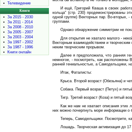
•
Телевидение
И ещё, Григорий Кваша в своих работа
Книги
кольца" (стр. 230) продемонстрированы э
•
За 2015 - 2030
одной группе) Векторных пар. Во-вторых, 
группами.
•
За 2011 - 2014
•
За 2008 - 2010
Однако обнаружение симметрии не пока
•
За 2005 - 2007
•
За 2003 - 2004
Для открытия не хватало малого - неко
•
За 1997 - 2002
Векторным взаимодействием и творческим 
неким творческим прорывом.
•
За 1987 - 1996
•
Книги онлайн
Далее я предположила, что ранняя ге
немногое, - посмотреть, как расположены 
ранней гениальностью, а Самодельщики, н
Итак, Фаталисты:
Крыса. Второй возраст (Обезьяна) и че
Собака. Первый возраст (Петух) и пятый
Тигр. Третий возраст (Коза) и пятый во
Как же нам не хватает описания этих л
них можно почерпнуть море информации о 
Теперь, Самодельщики. Посмотрите, ка
Лошадь. Творческая активизация до 17 