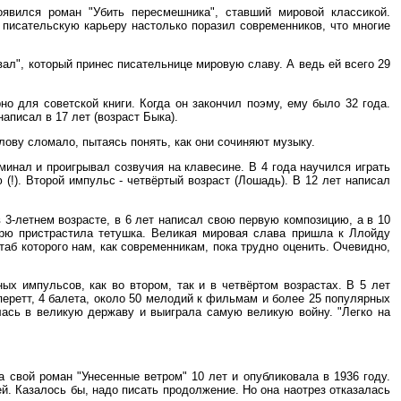
оявился роман "Убить пересмешника", ставший мировой классикой.
 писательскую карьеру настолько поразил современников, что многие
евал", который принес писательнице мировую славу. А ведь ей всего 29
о для советской книги. Когда он закончил поэму, ему было 32 года.
аписал в 17 лет (возраст Быка).
лову сломало, пытаясь понять, как они сочиняют музыку.
минал и проигрывал созвучия на клавесине. В 4 года научился играть
(!). Второй импульс - четвёртый возраст (Лошадь). В 12 лет написал
 3-летнем возрасте, в 6 лет написал свою первую композицию, а в 10
дрю пристрастила тетушка. Великая мировая слава пришла к Ллойду
таб которого нам, как современникам, пока трудно оценить. Очевидно,
ых импульсов, как во втором, так и в четвёртом возрастах. В 5 лет
еретт, 4 балета, около 50 мелодий к фильмам и более 25 популярных
илась в великую державу и выиграла самую великую войну. "Легко на
а свой роман "Унесенные ветром" 10 лет и опубликовала в 1936 году.
. Казалось бы, надо писать продолжение. Но она наотрез отказалась