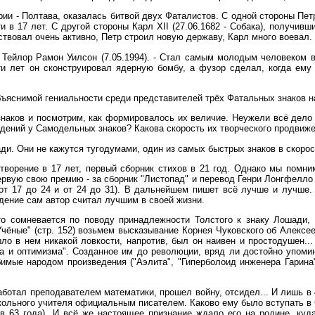
ии - Полтава, оказалась битвой двух Фаталистов. С одной стороны Пет
в 17 лет. С другой стороны Карл XII (27.06.1682 - Собака), получивши
ствовал очень активно, Петр строил новую державу, Карл много воевал.
Тейлор Рамон Уилсон (7.05.1994). - Стал самым молодым человеком в
-ти лет он сконструировал ядерную бомбу, а фузор сделал, когда ему
ъяснимой гениальности среди представителей трёх Фатальных знаков на
наков и посмотрим, как формировалось их величие. Неужели всё дело
едений у Самодельных знаков? Какова скорость их творческого продвиж
ди. Они не кажутся тугодумами, один из самых быстрых знаков в скорос
отворение в 17 лет, первый сборник стихов в 21 год. Однако мы помни
ервую свою премию - за сборник "Листопад" и перевод Генри Лонгфелло "
т 17 до 24 и от 24 до 31). В дальнейшем пишет всё лучше и лучше.
едение сам автор считал лучшим в своей жизни.
кто сомневается по поводу принадлежности Толстого к знаку Лошади,
 Учёные" (стр. 152) возьмем высказывание Корнея Чуковского об Алекс
ло в нем никакой ловкости, напротив, был он наивен и простодушен...
ра и оптимизма". Созданное им до революции, вряд ли достойно упоми
имые народом произведения ("Аэлита", "Гиперболоид инженера Гарина")
аботал преподавателем математики, прошел войну, отсидел... И лишь в 
кольного учителя официальным писателем. Каково ему было вступать в 
 63 года). И всё же настоящее признание ждало его на родине, куда 