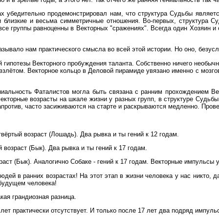
х убедительно продемонстрировал нам, что структура Судьбы является
ти близкие и весьма симметричные отношения. Во-первых, структура С
- все группы равноценны в Векторных "сражениях". Всегда один Хозяин 
зывало нам практического смысла во всей этой истории. Но оно, безусл
й гипотезы Векторного пробуждения таланта. Собственно ничего необычн
взлётом. Векторное кольцо в Деловой пирамиде увязано именно с мозг
ниальность Фаталистов могла быть связана с ранним прохождением Ве
Векторные возрасты на шкале жизни у разных групп, в структуре Судьб
апротив, часто засиживаются на старте и раскрываются медленно. Про
твёртый возраст (Лошадь). Два рывка и ты гений к 12 годам.
 возраст (Бык). Два рывка и ты гений к 17 годам.
зраст (Бык). Аналогично Собаке - гений к 17 годам. Векторные импульсы у
юдей в ранних возрастах! На этот этап в жизни человека у нас никто, д
будущем человека!
кая грандиозная разница.
лет практически отсутствует. И только после 17 лет два подряд импульс