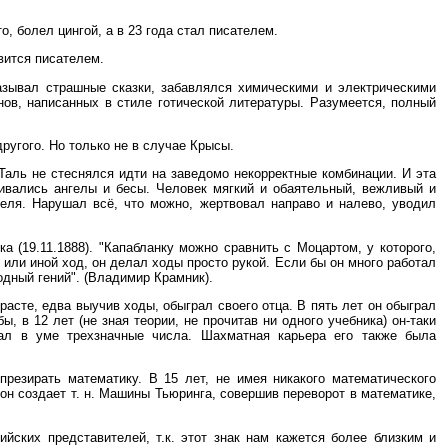
, болел цингой, а в 23 года стал писателем.
овится писателем.
азывал страшные сказки, забавлялся химическими и электрическими
нов, написанных в стиле готической литературы. Разумеется, полный
ругого. Но только не в случае Крысы.
"Таль не стеснялся идти на заведомо некорректные комбинации. И эта
ивались ангелы и бесы. Человек мягкий и обаятельный, вежливый и
ля. Нарушал всё, что можно, жертвовал направо и налево, уводил
 (19.11.1888). "Капабланку можно сравнить с Моцартом, у которого,
 или иной ход, он делал ходы просто рукой. Если бы он много работал
одный гений". (Владимир Крамник).
зрасте, едва выучив ходы, обыграл своего отца. В пять лет он обыграл
 в 12 лет (не зная теории, не прочитав ни одного учебника) он-таки
жал в уме трехзначные числа. Шахматная карьера его также была
презирать математику. В 15 лет, не имея никакого математического
он создает т. н. Машины Тьюринга, совершив переворот в математике,
йских представителей, т.к. этот знак нам кажется более близким и