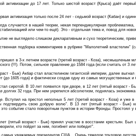
ой активизации до 17 лет. Только шестой возраст (Крыса) даёт первы
рвая активизация только после 24 лет - седьмой возраст (Кабан) и одинн
егда случается в нашей теории, некая перпендикулярная проблематика, 
 стабилизацией или чем-то ещё). Это - отдельная тема и, повод для ново
рытие не выглядело слишком декларативным и сухо теоретическим, прив
твенная подборка комментариев в рубрике "Малолетний властелин" (сай
н пришел в 3-х летнем возрасте (третий возраст - Коза), несмышленым м
ого (!!!). Потом, сильное правление до 1584 года (если считать от 3 лет
озраст - Бык) Акбар стал властелином гигантской империи, далее выгна
ет (до 1605 года) и фактически создав одну из самых могущественных и
 стал сиротой. В 10 лет появился при дворе, в 12 лет (пятый возраст - Б
ще долгих 32 года. При нем укрепился абсолютизм, поднялась экономика
е. Вступил на престол неполных 5 лет (третий возраст - Коза) и уже в
бы подтвердить свою добрую волю". В 13 лет (пятый возраст - Бык) 
это событие стало поворотным пунктом в истории Фронды. Простоял у вл
 лет (пятый возраст - Бык) принял участие в восстании крестьян. Бы
ворили, кто пойдет за ним, погибнет или победит".
из самых уважаемых президентов США... Очень тяжелое трудовое детство