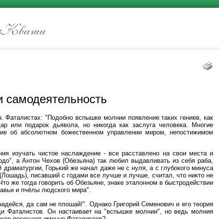
и самодеятельность
. Фаталистах: "Подобно вспышке молнии появление таких гениев, как
дар или подарок дьявола, но никогда как заслуга человека. Многие
ение об абсолютном божественном управлении миром, непостижимом
ния изучать чистое наслаждение - все расставлено на свои места и
ордо", а Антон Чехов (Обезьяна) так любил выдавливать из себя раба,
 драматургии, Горький же начал даже не с нуля, а с глубокого минуса
(Лошадь), писавший с годами все лучше и лучше, считал, что никто не
Что же тогда говорить об Обезьяне, знаке эталонном в быстродействии
равьи и пчёлы людского мира".
надейся, да сам не плошай!". Однако Григорий Семенович и его теория
ди Фаталистов. Он настаивает на "вспышке молнии", но ведь молния
 часто посещает именно Фаталистов?