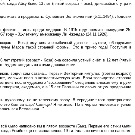
ой, когда Айку было 13 лет (пятый возраст - Бык), длившийся с утра и
одолжать и продолжать: Сулейман Великолепный (6.11.1494), Людовик
 физике - Тигры среди лидеров. В 1915 году премию присудили 25-
957 году - 31-летнему американцу Ли Чжэндао (24.11.1926).
возраст - Коза) ему сняли ошибочный диагноз - аутизм, обнаружили
луны Марса такой странной формы. Это в три-то года! Поступил в
ет (третий возраст - Коза) она освоила устный счёт, в 12 лет (пятый
те. Будем следить за этими дарованиями.
иков, водил сам сатана... Первый Векторный импульс (третий возраст)
ипке, мальчик впал в каталептическую кому. Врач засвидетельствовал
ез день после чудесного "воскрешения" отец вновь вложил ему в руки
да говорили, академию, а в 15 лет Паганини со своим отцом предпринял
ь духовному, но не телесному взору. В середине этого пространства
о это был за шар? Солнце? Я не знаю. Но в чертах человека я узнал
алась вся Вселенная..."
 всё было написано им в пятом возрасте (Бык). Первые его стихи были
, когда Рембо еще не исполнилось 19-ти. Больше ничего он не написал.