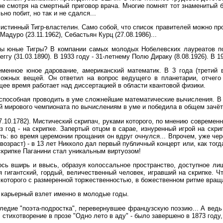
 не смотря на смертный приговор врача. Многие помнят тот знаменитый б
но побит, но так и не сдался...
истинный Тигр-властелин. Само собой, что список правителей можно пр
Мадуро (23.11.1962), Себастьян Курц (27.08.1986)...
ьны юные Тигры? В компании самых молодых Нобелевских лауреатов по
у (31.03.1890). В 1933 году - 31-летнему Полю Дираку (8.08.1926). В 1
ременное юное дарование, американский математик. В 3 года (третий 
ожных вещей. Он ответил на вопрос ведущего в планетарии, отчего 
ящее время работает над диссертацией в области квантовой физики.
способная проводить в уме сложнейшие математические вычисления. В 6 л
ей мирового чемпионата по вычислениям в уме и победила в общем зачё
.10.1782). Мистический скрипач, руками которого, по мнению современн
ез год - на скрипке. Запертый отцом в сарае, изнуренный игрой на скр
ь: во время церемонии прощания он вдруг очнулся... Впрочем, уже чер
возраст) - в 13 лет Никколо дал первый публичный концерт или, как тог
скрипке Паганини стал уникальным виртуозом!
ось вширь и ввысь, образуя колоссальное пространство, доступное лиш
гигантский, гордый, величественный человек, игравший на скрипке. Чт
г которого с размеренной торжественностью, в божественном ритме вращ
 карьерный взлет именно в молодые годы.
следие "поэта-подростка", перевернувшее французскую поэзию... А ведь
 стихотворение в прозе "Одно лето в аду" - было завершено в 1873 году