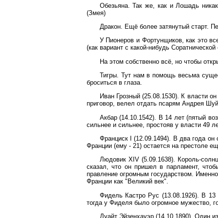
Обезьяна. Так же, как и Лошадь никак
(Змея)
Дракон. Ещё более затянутый старт. Пе
У Пионеров и Фортунщиков, как это вс
(как вариант с какой-нибудь Соратнической
На этом собственно всё, но чтобы отк
Тигры. Тут нам в помощь весьма сущес
броситься в глаза.
Иван Грозный (25.08.1530). К власти о
приговор, велел отдать псарям Андрея Шуйск
Акбар (14.10.1542). В 14 лет (пятый в
сильнее и сильнее, простояв у власти 49 л
Франциск I (12.09.1494). В два года он
Франции (ему - 21) остается на престоле е
Людовик XIV (5.09.1638). Король-солнц
сказал, что он пришел в парламент, что
правление огромным государством. Именно 
Франции как "Великий век".
Фидель Кастро Рус (13.08.1926). В 13
тогда у Фиделя было огромное мужество, го
Дуайт Эйзенхауэр (14.10.1890). Один 